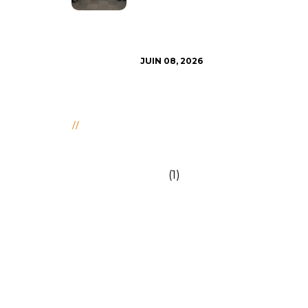
Payment
Infrastructure
Innovation In
Azerbaijan
JUIN 08, 2026
Categories
QUOI DE NEUF
(1)