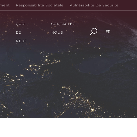
ement
Responsabilité Sociétale
Vulnérabilité De Sécurité
QUOI
CONTACTEZ-
FR
DE
NOUS
NEUF