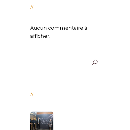
近期评论
Aucun commentaire à
afficher.
Recent Post
Ho&Bros Sets
New Chapter
to Drive