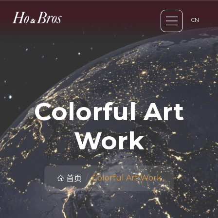
CN
Colorful Art
Work
Colorful Art Work
首页